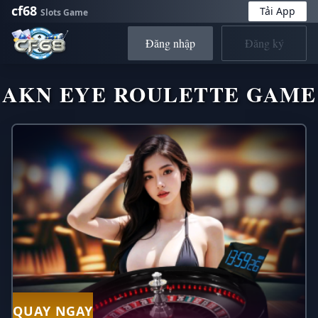
cf68
Tải App
Slots Game
Đăng nhập
Đăng ký
AKN EYE ROULETTE GAME
QUAY NGAY