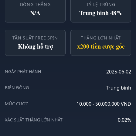
DÒNG THẮNG
TỶ LỆ TRÚNG
N/A
Trung bình 48%
TẦN SUẤT FREE SPIN
THẮNG LỚN NHẤT
Không hỗ trợ
x200 tiền cược gốc
2025-06-02
NGÀY PHÁT HÀNH
Trung bình
BIẾN ĐỘNG
10.000 - 50.000.000 VNĐ
MỨC CƯỢC
0.02%
XÁC SUẤT THẮNG LỚN NHẤT