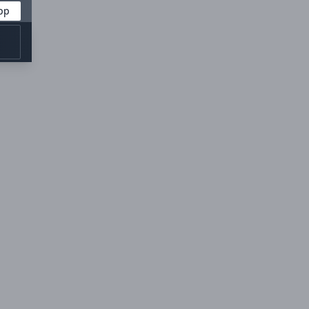
pp
rò chơi