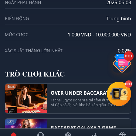
2025-06-03
NGÀY PHÁT HÀNH
Trung bình
BIẾN ĐỘNG
1.000 VND - 10.000.000 VND
MỨC CƯỢC
0.02%
XÁC SUẤT THẮNG LỚN NHẤT
HOT
TRÒ CHƠI KHÁC
HOT
OVER UNDER BACCARAT GAME
Fachai Egypt Bonanza tại cf68 đưa bạn đến
Ai Cập cổ đại với kho báu ẩn giấu. Trò chơi với
đồ họa ấn tượng và tính năng thưởng miễn
nhiễm hấp dẫn.
BACCARAT GALAXY 2 GAME
Supermarket Spree tại cf68 mang đến trải