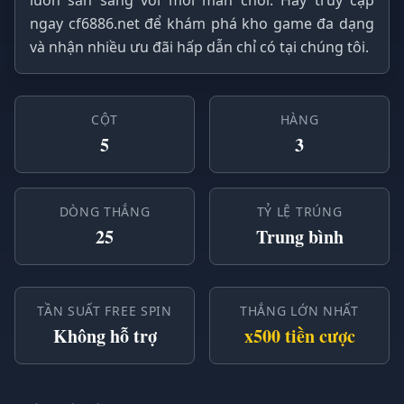
luôn sẵn sàng với mỗi màn chơi. Hãy truy cập
ngay cf6886.net để khám phá kho game đa dạng
và nhận nhiều ưu đãi hấp dẫn chỉ có tại chúng tôi.
CỘT
HÀNG
5
3
DÒNG THẮNG
TỶ LỆ TRÚNG
25
Trung bình
TẦN SUẤT FREE SPIN
THẮNG LỚN NHẤT
Không hỗ trợ
x500 tiền cược