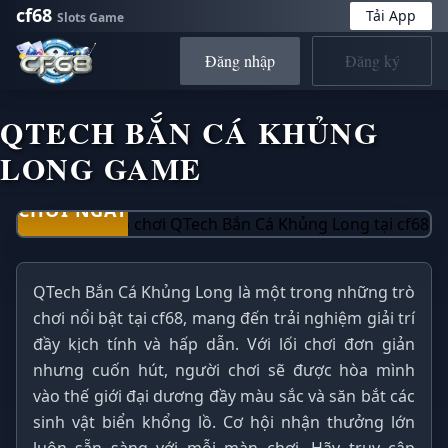
cf68
Tải App
Slots Game
Đăng nhập
Đăng ký
QTECH BẮN CÁ KHỦNG
LONG GAME
CHƠI NGAY
QTech Bắn Cá Khủng Long là một trong những trò
chơi nổi bật tại cf68, mang đến trải nghiệm giải trí
đầy kịch tính và hấp dẫn. Với lối chơi đơn giản
nhưng cuốn hút, người chơi sẽ được hòa mình
vào thế giới đại dương đầy màu sắc và săn bắt các
sinh vật biển khổng lồ. Cơ hội nhận thưởng lớn