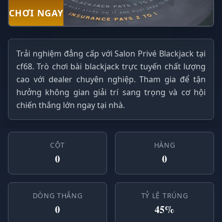
CHƠI NGAY
Trải nghiệm đẳng cấp với Salon Privé Blackjack tại
cf68. Trò chơi bài blackjack trực tuyến chất lượng
cao với dealer chuyên nghiệp. Tham gia để tận
hưởng không gian giải trí sang trọng và cơ hội
chiến thắng lớn ngay tại nhà.
CỘT
HÀNG
0
0
DÒNG THẮNG
TỶ LỆ TRÚNG
0
45%